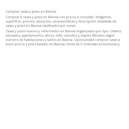
Comprar casas y pisos en Baiona.
Comprar 0 casas y pisos en Baiona con precio a consultar. Imágenes,
superficie, precios, ubicación, características y descripción detallada de
casas y pisos en Baiona clasificados por zonas.
Casas y pisos nuevos y reformados en Baiona organizados por tipo: chalets,
adosados, apartamentos, áticos, lofts, estudios y duplex filtrados según
número de habitaciones y baños en Baiona. Oportunidad comprar casas a
buen precio y pisos baratos en Baiona, venta de 0 viviendas económicas y
de lujo. Clasificación de inmuebles y viviendas por disponibilidad de: garaje,
ascensor, terraza, calefacción, trastero, piscina, jardín o en función de si es
Comprar casas y pisos en Baiona.
una vivienda amueblada o no. Venta de casas y pisos céntricos bien
comunicados en Baiona.
Venta
Traspaso
Costas Núñez Asesores - Gestoría, asesoría e
inmobiliaria en Vigo
Alquiler
En Costas Núñez Asesores ofrecemos diferentes servicios de
inmobiliaria, asesoría y gestoría en Vigo. Un equipo
profesional y su disposición para cualquier gestión que