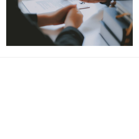
Descubra todo lo que podemos
hacer en
Costas Núñez Asesores
Cada cliente es único, y como tal, nuestros servicios
son adaptados a sus necesidades específicas. Por
ejemplo, si usted es un nuevo empresario, podemos
guiarle a través de todo el proceso de constitución de
empresa, incluido el registro mercantil, la planificación
fiscal y la contratación de empleados. Para aquellos