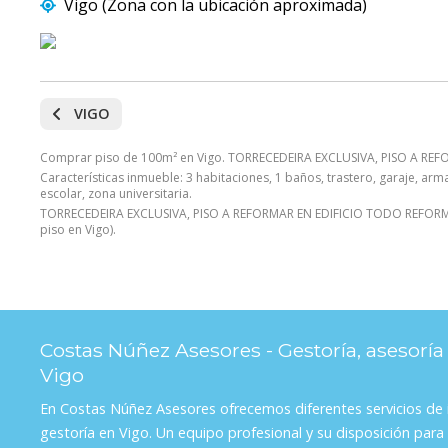
Vigo (Zona con la ubicación aproximada)
VIGO
Comprar piso de 100m² en Vigo. TORRECEDEIRA EXCLUSIVA, PISO A REF
Características inmueble: 3 habitaciones, 1 baños, trastero, garaje, ar
escolar, zona universitaria.
TORRECEDEIRA EXCLUSIVA, PISO A REFORMAR EN EDIFICIO TODO REFORMADO
piso en Vigo).
Costas Núñez Asesores - Gestoría, asesoría
Vigo
En Costas Núñez Asesores ofrecemos diferentes servicios de i
gestoría en Vigo. Un equipo profesional y su disposición para