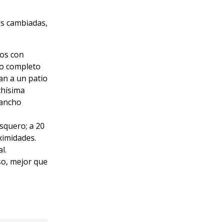
es cambiadas,
ios con
ño completo
an a un patio
chísima
 ancho
esquero; a 20
ximidades.
l.
uso, mejor que
.