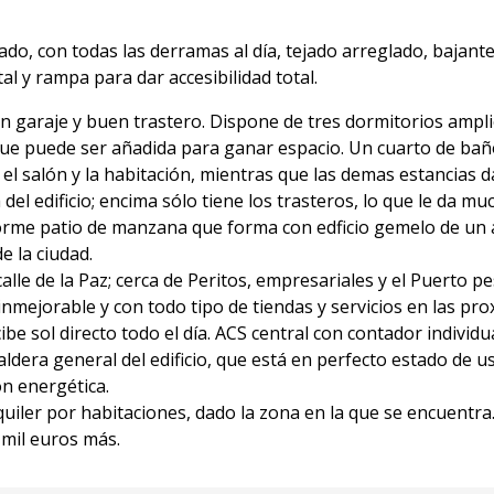
do, con todas las derramas al día, tejado arreglado, bajant
l y rampa para dar accesibilidad total.
con garaje y buen trastero. Dispone de tres dormitorios ampl
que puede ser añadida para ganar espacio. Un cuarto de ba
el salón y la habitación, mientras que las demas estancias d
 del edificio; encima sólo tiene los trasteros, lo que le da mu
 enorme patio de manzana que forma con edficio gemelo de un
e la ciudad.
calle de la Paz; cerca de Peritos, empresariales y el Puerto p
nmejorable y con todo tipo de tiendas y servicios en las pro
e sol directo todo el día. ACS central con contador individua
aldera general del edificio, que está en perfecto estado de 
ón energética.
iler por habitaciones, dado la zona en la que se encuentra
 mil euros más.