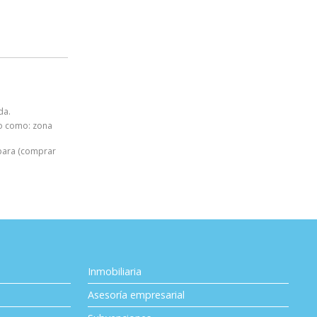
da.
ado como: zona
para (comprar
Inmobiliaria
Asesoría empresarial