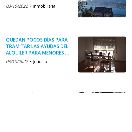
03/10/2022
Inmobiliaria
QUEDAN POCOS DÍAS PARA
TRAMITAR LAS AYUDAS DEL
ALQUILER PARA MENORES DE
35 AÑOS.
03/10/2022
Jurídico
INGRESO MÍNIMO VITAL,
ABIERTO EL PLAZO
03/10/2022
Jurídico